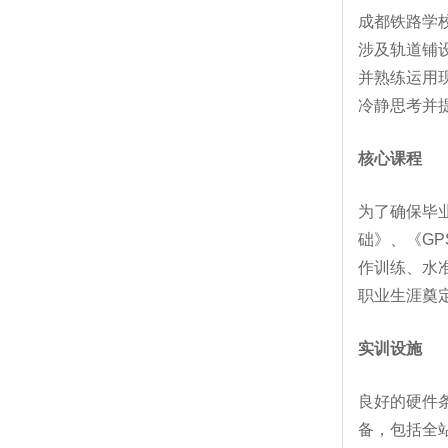
成都铁路学
涉及轨道铺
并熟练运用
冷静思考并
核心课程
为了确保毕
础》、《G
作训练、水
职业生涯奠
实训设施
良好的硬件
备，包括全