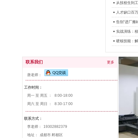
从技校生到
人才缺口百万
告别“进厂搬
实战演练：
硬核技能：
联系我们
更多
唐老师：
工作时间：
周一 至 周五 ：
8:00-18:00
周六 至 周日 ：
8:30-17:00
联系方式：
李老师：
19302882379
地址：
成都市.郫都区