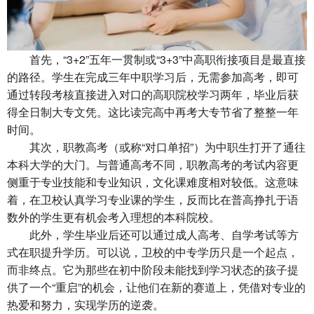
首先，“
3+2”五年一贯制
或“3+3”中高职衔接项目是最直接
的路径。学生在完成三年中职学习后，无需参加高考，即可
通过转段考核直接进入对口的高职院校学习两年，毕业后获
得全日制大专文凭。这比读完高中再考大专节省了整整一年
时间。
其次，职教高考（或称“对口单招”）为中职生打开了通往
本科大学的大门。与普通高考不同，职教高考的考试内容更
侧重于专业技能和专业知识，文化课难度相对较低。这意味
着，在卫校认真学习专业课的学生，反而比在普高挣扎于语
数外的学生更有机会考入理想的本科院校。
此外，学生毕业后还可以通过成人高考、自学考试等方
式在职提升学历。可以说，卫校的中专学历只是一个起点，
而非终点。它为那些在初中阶段未能找到学习状态的孩子提
供了一个“重启”的机会，让他们在新的赛道上，凭借对专业的
热爱和努力，实现学历的逆袭。