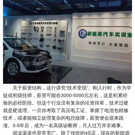
关于薪资结构，这行讲究“技术变现”。刚入行时，作为学
徒或初级技师，薪资可能在3000-5000元左右，这是积累经
验的必经阶段。但这个行业没有复杂的论资排辈，技术过硬
就是硬道理。一旦你考取了高压电工证、掌握了电池包精修
技术，或者能独立处理复杂的电控故障，薪资便会迎来跳
涨。3-5年后，成为一名高级诊断师，月入过万并非难事。
就业渠道也异常宽广。除了传统的4S店，现在的新能源