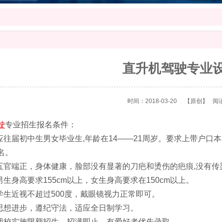
直升机驾驶专业
时间：2018-03-20
【原创】
阅
驶
专业招生报名条件：
届初中生男女毕业生,年龄在14——21周岁。要求上带户口
名。
端正，身体健康，脸部没有显著的刀疤和烫伤的疤痕,没有传
身高要求155cm以上，女生身高要求在150cm以上。
近视不超过500度，戴眼镜视力正常即可。
进步，遵纪守法，适应全日制学习。
实施限额招生，招满即止，有爱好者优先录取。